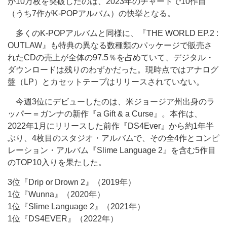
が10万枚を突破したのは、2023年のチャートで10作目
（うち7作がK-POPアルバム）の快挙となる。
多くのK-POPアルバムと同様に、『THE WORLD EP.2 :
OUTLAW』も特典の異なる数種類のパッケージで販売さ
れたCDの売上が全体の97.5％を占めていて、デジタル・
ダウンロードは残りのわずかだった。現時点ではアナログ
盤（LP）とカセットテープはリリースされていない。
今週3位にデビューしたのは、米ジョージア州出身のラ
ッパー＝ガンナの新作『a Gift & a Curse』。本作は、
2022年1月にリリースした前作『DS4Ever』から約1年半
ぶり、4枚目のスタジオ・アルバムで、その全4作とコンピ
レーション・アルバム『Slime Language 2』を含む5作目
のTOP10入りを果たした。
3位『Drip or Drown 2』（2019年）
1位『Wunna』（2020年）
1位『Slime Language 2』（2021年）
1位『DS4EVER』（2022年）