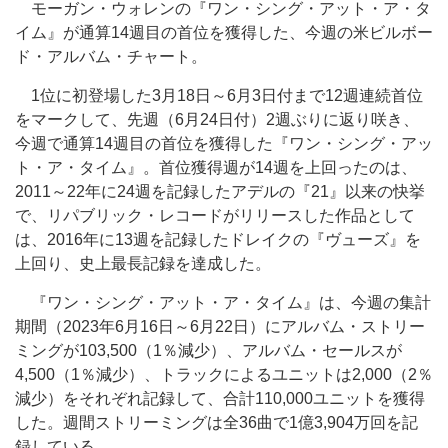
モーガン・ウォレンの『ワン・シング・アット・ア・タ
イム』が通算14週目の首位を獲得した、今週の米ビルボー
ド・アルバム・チャート。
1位に初登場した3月18日～6月3日付まで12週連続首位
をマークして、先週（6月24日付）2週ぶりに返り咲き、
今週で通算14週目の首位を獲得した『ワン・シング・アッ
ト・ア・タイム』。首位獲得週が14週を上回ったのは、
2011～22年に24週を記録したアデルの『21』以来の快挙
で、リパブリック・レコードがリリースした作品として
は、2016年に13週を記録したドレイクの『ヴューズ』を
上回り、史上最長記録を達成した。
『ワン・シング・アット・ア・タイム』は、今週の集計
期間（2023年6月16日～6月22日）にアルバム・ストリー
ミングが103,500（1％減少）、アルバム・セールスが
4,500（1％減少）、トラックによるユニットは2,000（2％
減少）をそれぞれ記録して、合計110,000ユニットを獲得
した。週間ストリーミングは全36曲で1億3,904万回を記
録している。