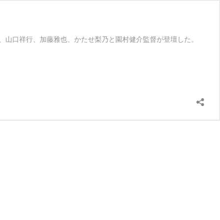
圭叶、山口祥行、加藤雅也、かたせ梨乃と園村健介監督が登壇した。