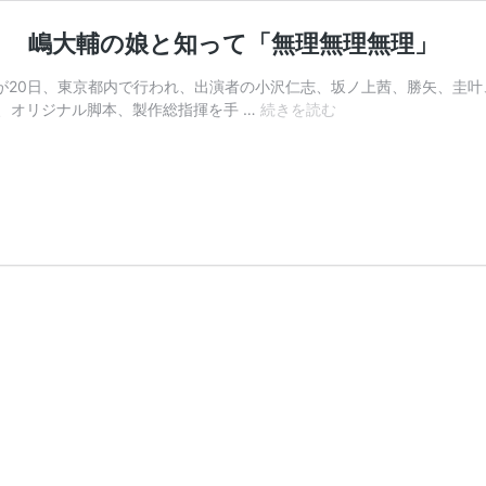
」 嶋大輔の娘と知って「無理無理無理」
さつが20日、東京都内で行われ、出演者の小沢仁志、坂ノ上茜、勝矢、
小
ち、オリジナル脚本、製作総指揮を手 …
続きを読む
沢
仁
志
「圭
叶
を
口
説
こ
う
か
な
と
思
っ
た」