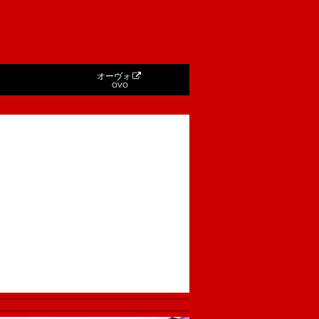
オーヴォ
OVO