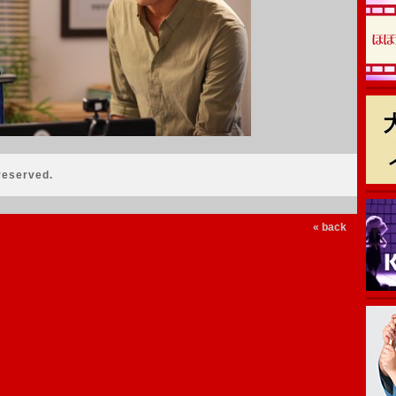
reserved.
« back