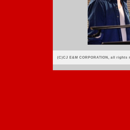
(C)CJ E&M CORPORATION, all rights 