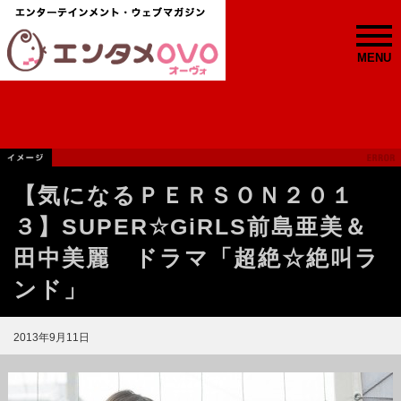
MENU
【気になるＰＥＲＳＯＮ２０１
３】SUPER☆GiRLS前島亜美＆
田中美麗 ドラマ「超絶☆絶叫ラ
ンド」
2013年9月11日