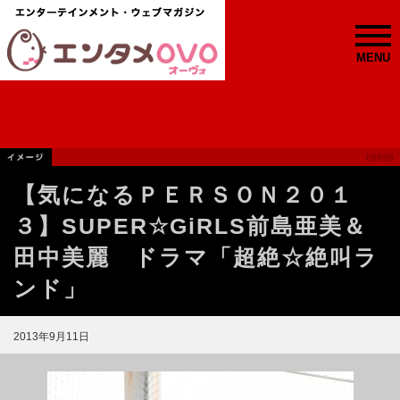
MENU
【気になるＰＥＲＳＯＮ２０１
３】SUPER☆GiRLS前島亜美＆
田中美麗 ドラマ「超絶☆絶叫ラ
ンド」
2013年9月11日