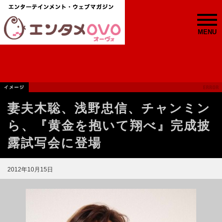
MENU
妻夫木聡、浅野忠信、チャンミン
ら、『黄金を抱いて翔べ』完成披
露試写会に登場
2012年10月15日