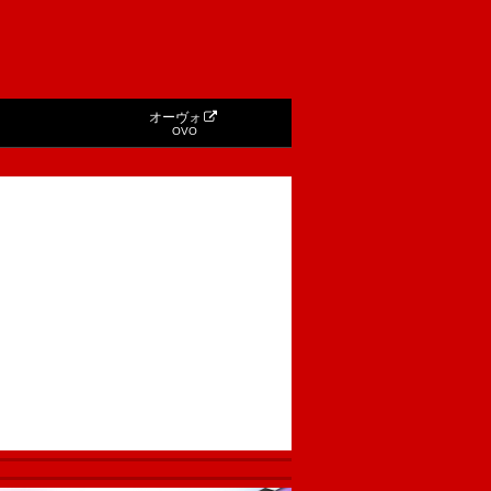
オーヴォ
OVO